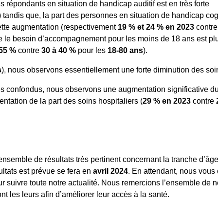
es répondants en situation de handicap auditif est en très forte
) tandis que, la part des personnes en situation de handicap cogn
 nette augmentation (respectivement
19 % et 24 % en 2023
contr
que le besoin d’accompagnement pour les moins de 18 ans est pl
55 %
contre
30 à 40 %
pour les
18-80 ans
).
s
), nous observons essentiellement une forte diminution des soi
es confondus, nous observons une augmentation significative d
ntation de la part des soins hospitaliers (
29 %
en 2023
contre
nsemble de résultats très pertinent concernant la tranche d’âg
ltats est prévue se fera en
avril 2024
. En attendant, nous vous
r suivre toute notre actualité. Nous remercions l’ensemble de no
t les leurs afin d’améliorer leur accès à la santé.