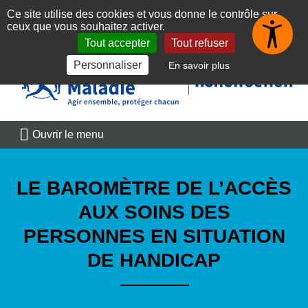
Panneau de gestion des cookies
Ce site utilise des cookies et vous donne le contrôle sur
👋 Toujours dans la poche
Obtenir
ceux que vous souhaitez activer.
Découvrez l'application
Tout accepter
Tout refuser
Aller au contenu principal
Aller au menu principal
Aller au plan du site
Personnaliser
En savoir plus
Ouvrir le menu
LE BAROMÈTRE DE L’ACCÈS
AUX SOINS DES
PERSONNES EN SITUATION
DE HANDICAP