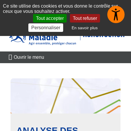
Panneau de gestion des cookies
Ce site utilise des cookies et vous donne le contrôle sur
👋 Toujours dans la poche
Obtenir
ceux que vous souhaitez activer.
Découvrez l'application
Tout accepter
Tout refuser
Aller au contenu principal
Aller au menu principal
Aller au plan du site
Personnaliser
En savoir plus
Ouvrir le menu
ANALYSE DES